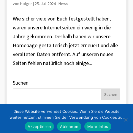
von
Holger
|
25. Juli 2024
|
News
Wie sicher viele von Euch festgestellt haben,
waren unsere Internetseiten ein wenig in die
Jahre gekommen. Deshalb haben wir unsere
Homepage gestalterisch jetzt erneuert und alle
veralteten Daten entfernt. Auf unseren neuen
Seiten fehlen natürlich noch einige...
Suchen
Diese Website verwendet Cookies. Wenn Sie die Website
weiter nutzen, stimmen Sie der Verwendung von Cookies zu.
© 2025 STV Holzland
|
Impressum
|
Datenschutz
Akzeptieren
Ablehnen
Mehr Infos